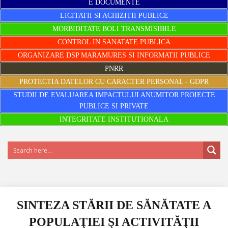
E DOCUMENTE
LICITATII SI ACHIZITII PUBLICE
MORBIDITATE BOLI TRANSMISIBILE
CONTROL IN SANATATE PUBLICA
ORGANIZARE DSP MARAMURES SI INFORMATII PUBLICE
PNRR
PROTECTIA DATELOR CU CARACTER PERSONAL - GDPR
STUDII DE EVALUAREA IMPACTULUI ANUMITOR PROIECTE
PUBLICE SI PRIVATE
INTEGRITATE INSTITUTIONALA
SINTEZA STĂRII DE SĂNĂTATE A
POPULAŢIEI ŞI ACTIVITĂŢII