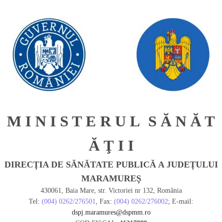
M I N I S T E R U L S Ă N Ă T
Ă Ţ I I
DIRECŢIA DE SĂNĂTATE PUBLICĂ A JUDEŢULUI
MARAMUREŞ
430061, Baia Mare, str. Victoriei nr 132, România
Tel:
(004) 0262/276501
, Fax:
(004) 0262/276002
; E-mail:
dspj.maramures@dspmm.ro