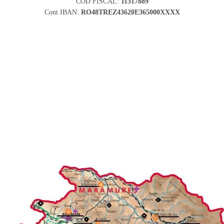
COD FISCAL:
11317889
Cont IBAN:
RO48TREZ43620E365000XXXX