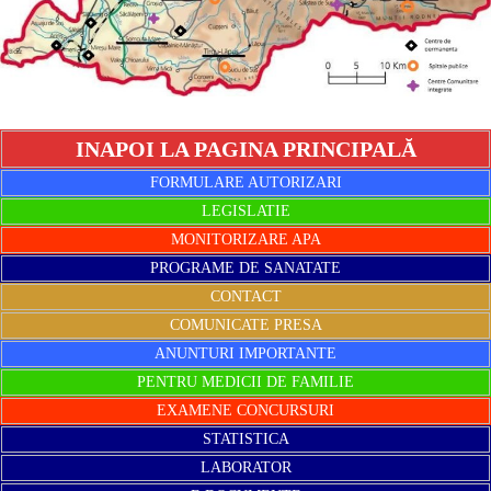
INAPOI LA PAGINA PRINCIPALĂ
FORMULARE AUTORIZARI
LEGISLATIE
MONITORIZARE APA
PROGRAME DE SANATATE
CONTACT
COMUNICATE PRESA
ANUNTURI IMPORTANTE
PENTRU MEDICII DE FAMILIE
EXAMENE CONCURSURI
STATISTICA
LABORATOR