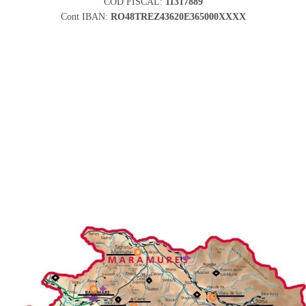
COD FISCAL:
11317889
Cont IBAN:
RO48TREZ43620E365000XXXX