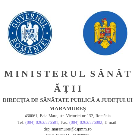
M I N I S T E R U L S Ă N Ă T
Ă Ţ I I
DIRECŢIA DE SĂNĂTATE PUBLICĂ A JUDEŢULUI
MARAMUREŞ
430061, Baia Mare, str. Victoriei nr 132, România
Tel:
(004) 0262/276501
, Fax:
(004) 0262/276002
; E-mail:
dspj.maramures@dspmm.ro