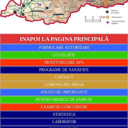
INAPOI LA PAGINA PRINCIPALĂ
FORMULARE AUTORIZARI
LEGISLATIE
MONITORIZARE APA
PROGRAME DE SANATATE
CONTACT
COMUNICATE PRESA
ANUNTURI IMPORTANTE
PENTRU MEDICII DE FAMILIE
EXAMENE CONCURSURI
STATISTICA
LABORATOR