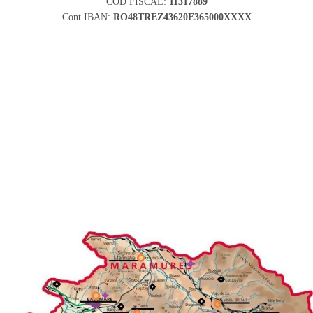
COD FISCAL:
11317889
Cont IBAN:
RO48TREZ43620E365000XXXX