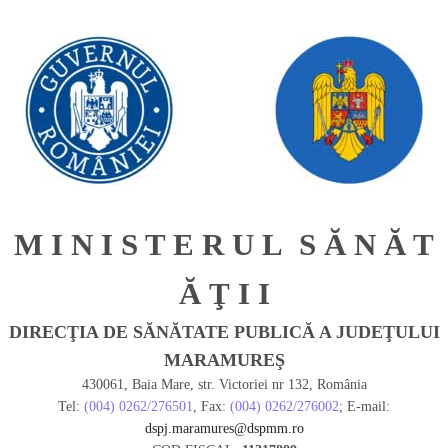
M I N I S T E R U L S Ă N Ă T
Ă Ţ I I
DIRECŢIA DE SĂNĂTATE PUBLICĂ A JUDEŢULUI
MARAMUREŞ
430061, Baia Mare, str. Victoriei nr 132, România
Tel:
(004) 0262/276501
, Fax:
(004) 0262/276002
; E-mail:
dspj.maramures@dspmm.ro